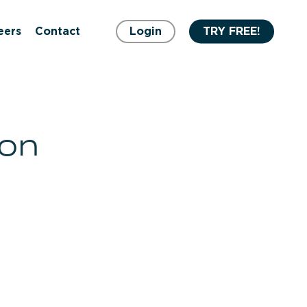
eers
Contact
Login
TRY FREE!
ion